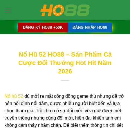
Bỏ
qua
nội
dung
ĐĂNG KÝ HO88 +50K
ĐĂNG NHẬP HO88
Nổ Hũ 52 HO88 – Sản Phẩm Cá
Cược Đổi Thưởng Hot Hit Năm
2026
Nổ hũ 52
dù mới ra mắt cộng đồng game thủ nhưng đã trở
nên nổi đình nổi đám, được nhiều người biết đến và lựa
chọn tham gia. Trò chơi có sự đổi mới, vừa giữ được nét
truyền thống nhưng cũng đổi mới, hiện đại khiến anh em
không cảm thấy nhàm chán. Để biết thêm thông tin chi tiết