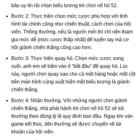
bảo uy tín rồi chọn biểu tượng trò chơi nổ hũ 52.
Bước 2: Thực hiện chọn mức cược phù hợp với tình
hình tài chính cũng như chiến thuật, cách chơi của hội
viên. Thông thường, nếu là người mới thì chỉ nên tham
gia mức dễ (mức cược thấp nhất) để luyện tay mà cơ
hội giành chiến thắng cũng cao hơn.
Bước 3: Thực hiện quay hũ. Chọn mức cược xong
xuôi, anh em sẽ bấm vào ô “bắt đầu” để quay hũ. Lúc
này, người chơi quay sao cho cả một hàng hoặc một cột
trên màn hình cùng xuất hiện một biểu tượng là giành
chiến thắng.
Bước 4: Nhận thưởng. Với những người chơi giành
chiến thắng, nhà phát hành trò chơi nổ hũ 52 sẽ trả
thưởng theo đúng tỷ lệ quy định ban đầu. Ngay khi ván
game kết thúc, tiền thưởng sẽ được chuyển về tài
khoản của hội viên.