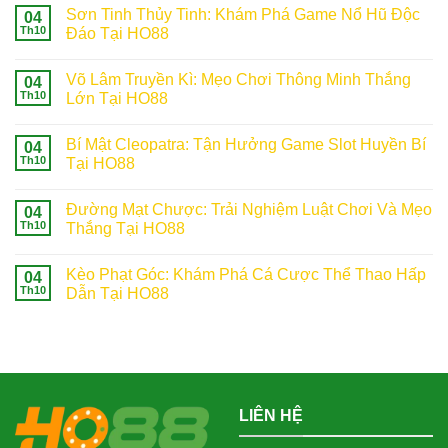
Sơn Tinh Thủy Tinh: Khám Phá Game Nổ Hũ Độc
04
Th10
Đáo Tại HO88
Võ Lâm Truyền Kì: Mẹo Chơi Thông Minh Thắng
04
Th10
Lớn Tại HO88
Bí Mật Cleopatra: Tận Hưởng Game Slot Huyền Bí
04
Th10
Tại HO88
Đường Mạt Chược: Trải Nghiệm Luật Chơi Và Mẹo
04
Th10
Thắng Tại HO88
Kèo Phạt Góc: Khám Phá Cá Cược Thể Thao Hấp
04
Th10
Dẫn Tại HO88
LIÊN HỆ