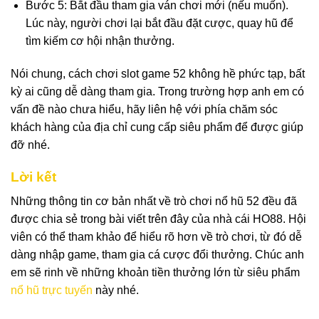
Bước 5: Bắt đầu tham gia ván chơi mới (nếu muốn).
Lúc này, người chơi lại bắt đầu đặt cược, quay hũ để
tìm kiếm cơ hội nhận thưởng.
Nói chung, cách chơi slot game 52 không hề phức tạp, bất
kỳ ai cũng dễ dàng tham gia. Trong trường hợp anh em có
vấn đề nào chưa hiểu, hãy liên hệ với phía chăm sóc
khách hàng của địa chỉ cung cấp siêu phẩm để được giúp
đỡ nhé.
Lời kết
Những thông tin cơ bản nhất về trò chơi nổ hũ 52 đều đã
được chia sẻ trong bài viết trên đây của nhà cái HO88. Hội
viên có thể tham khảo để hiểu rõ hơn về trò chơi, từ đó dễ
dàng nhập game, tham gia cá cược đổi thưởng. Chúc anh
em sẽ rinh về những khoản tiền thưởng lớn từ siêu phẩm
nổ hũ trực tuyến
này nhé.