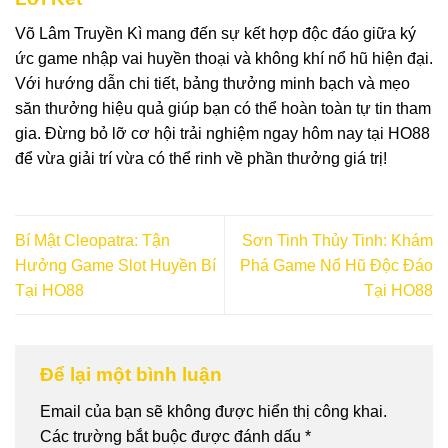
Võ Lâm Truyền Kì mang đến sự kết hợp độc đáo giữa ký
ức game nhập vai huyền thoại và không khí nổ hũ hiện đại.
Với hướng dẫn chi tiết, bảng thưởng minh bạch và mẹo
săn thưởng hiệu quả giúp bạn có thể hoàn toàn tự tin tham
gia. Đừng bỏ lỡ cơ hội trải nghiệm ngay hôm nay tại HO88
để vừa giải trí vừa có thể rinh về phần thưởng giá trị!
Bí Mật Cleopatra: Tận
Sơn Tinh Thủy Tinh: Khám
Hưởng Game Slot Huyền Bí
Phá Game Nổ Hũ Độc Đáo
Tại HO88
Tại HO88
Để lại một bình luận
Email của bạn sẽ không được hiển thị công khai.
Các trường bắt buộc được đánh dấu
*