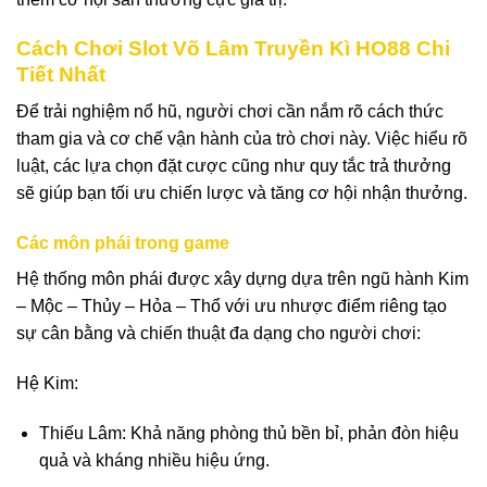
Cách Chơi Slot Võ Lâm Truyền Kì HO88 Chi
Tiết Nhất
Để trải nghiệm nổ hũ, người chơi cần nắm rõ cách thức
tham gia và cơ chế vận hành của trò chơi này. Việc hiểu rõ
luật, các lựa chọn đặt cược cũng như quy tắc trả thưởng
sẽ giúp bạn tối ưu chiến lược và tăng cơ hội nhận thưởng.
Các môn phái trong game
Hệ thống môn phái được xây dựng dựa trên ngũ hành Kim
– Mộc – Thủy – Hỏa – Thổ với ưu nhược điểm riêng tạo
sự cân bằng và chiến thuật đa dạng cho người chơi:
Hệ Kim:
Thiếu Lâm: Khả năng phòng thủ bền bỉ, phản đòn hiệu
quả và kháng nhiều hiệu ứng.