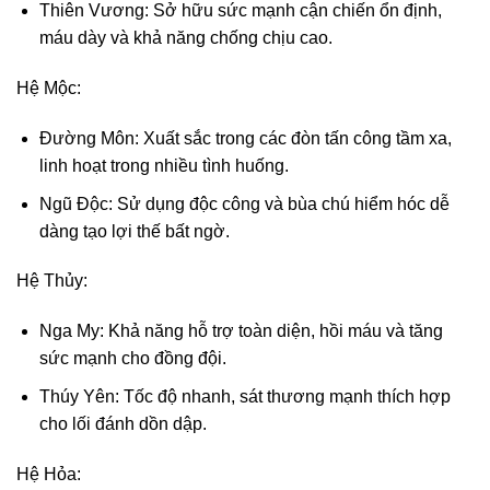
Thiên Vương: Sở hữu sức mạnh cận chiến ổn định,
máu dày và khả năng chống chịu cao.
Hệ Mộc:
Đường Môn: Xuất sắc trong các đòn tấn công tầm xa,
linh hoạt trong nhiều tình huống.
Ngũ Độc: Sử dụng độc công và bùa chú hiểm hóc dễ
dàng tạo lợi thế bất ngờ.
Hệ Thủy:
Nga My: Khả năng hỗ trợ toàn diện, hồi máu và tăng
sức mạnh cho đồng đội.
Thúy Yên: Tốc độ nhanh, sát thương mạnh thích hợp
cho lối đánh dồn dập.
Hệ Hỏa: