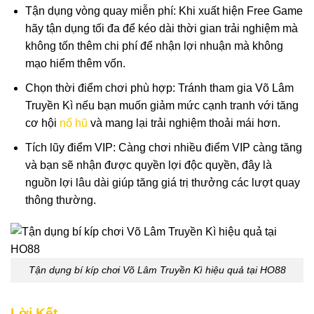
Tận dụng vòng quay miễn phí: Khi xuất hiện Free Game
hãy tận dụng tối đa để kéo dài thời gian trải nghiệm mà
không tốn thêm chi phí để nhận lợi nhuận mà không
mạo hiểm thêm vốn.
Chọn thời điểm chơi phù hợp: Tránh tham gia Võ Lâm
Truyền Kì nếu bạn muốn giảm mức cạnh tranh với tăng
cơ hội
nổ hũ
và mang lại trải nghiệm thoải mái hơn.
Tích lũy điểm VIP: Càng chơi nhiều điểm VIP càng tăng
và bạn sẽ nhận được quyền lợi độc quyền, đây là
nguồn lợi lâu dài giúp tăng giá trị thưởng các lượt quay
thông thường.
Tận dụng bí kíp chơi Võ Lâm Truyền Kì hiệu quả tại HO88
Lời Kết