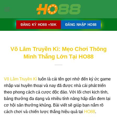
Bỏ
qua
nội
dung
ĐĂNG KÝ HO88 +50K
ĐĂNG NHẬP HO88
Võ Lâm Truyền Kì: Mẹo Chơi Thông
Minh Thắng Lớn Tại HO88
Võ Lâm Truyền Kì
luôn là cái tên gợi nhớ đến ký ức game
nhập vai huyền thoại và nay đã được nhà cái phát triển
theo phong cách cá cược độc đáo. Với lối chơi kịch tính,
bảng thưởng đa dạng và nhiều tính năng hấp dẫn đem lại
cơ hội săn thưởng khủng. Bài viết sẽ giúp bạn nắm rõ
cách chơi và chiến lược thắng hiệu quả tại
HO88
.