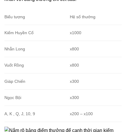
Biểu tượng
Hệ số thưởng
Kiếm Huyền Cổ
x1000
Nhẫn Long
x800
Vuốt Rồng
x800
Giáp Chiến
x300
Ngọc Bội
x300
A, K , Q, J, 10, 9
x200 – x100