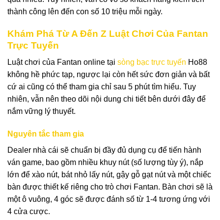
thành công lên đến con số 10 triệu mỗi ngày.
Khám Phá Từ A Đến Z Luật Chơi Của Fantan
Trực Tuyến
Luật chơi của Fantan online tại
sòng bạc trực tuyến
Ho88
không hề phức tạp, ngược lại còn hết sức đơn giản và bất
cứ ai cũng có thể tham gia chỉ sau 5 phút tìm hiểu. Tuy
nhiên, vẫn nên theo dõi nội dung chi tiết bên dưới đây để
nắm vững lý thuyết.
Nguyên tắc tham gia
Dealer nhà cái sẽ chuẩn bị đầy đủ dụng cụ để tiến hành
ván game, bao gồm nhiều khuy nút (số lượng tùy ý), nắp
lớn để xào nút, bát nhỏ lấy nút, gậy gỗ gạt nút và một chiếc
bàn được thiết kế riêng cho trò chơi Fantan. Bàn chơi sẽ là
một ô vuông, 4 góc sẽ được đánh số từ 1-4 tương ứng với
4 cửa cược.