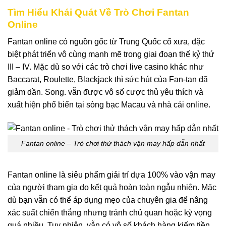
Tìm Hiểu Khái Quát Về Trò Chơi Fantan
Online
Fantan online có nguồn gốc từ Trung Quốc cổ xưa, đặc
biệt phát triển vô cùng mạnh mẽ trong giai đoạn thế kỷ thứ
III – IV. Mặc dù so với các trò chơi live casino khác như
Baccarat, Roulette, Blackjack thì sức hút của Fan-tan đã
giảm dần. Song. vẫn được vô số cược thủ yêu thích và
xuất hiện phổ biến tại sòng bạc Macau và nhà cái online.
Fantan online – Trò chơi thử thách vận may hấp dẫn nhất
Fantan online là siêu phẩm giải trí dựa 100% vào vận may
của người tham gia do kết quả hoàn toàn ngẫu nhiên. Mặc
dù bạn vẫn có thể áp dụng mẹo của chuyên gia để nâng
xác suất chiến thắng nhưng tránh chủ quan hoặc kỳ vọng
quá nhiều. Tuy nhiên, vẫn có vô số khách hàng kiếm tiền