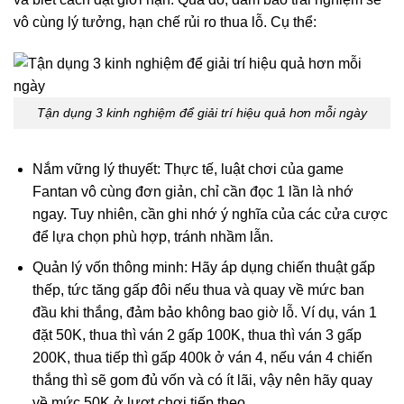
vô cùng lý tưởng, hạn chế rủi ro thua lỗ. Cụ thể:
Tận dụng 3 kinh nghiệm để giải trí hiệu quả hơn mỗi ngày
Nắm vững lý thuyết: Thực tế, luật chơi của game
Fantan vô cùng đơn giản, chỉ cần đọc 1 lần là nhớ
ngay. Tuy nhiên, cần ghi nhớ ý nghĩa của các cửa cược
để lựa chọn phù hợp, tránh nhầm lẫn.
Quản lý vốn thông minh: Hãy áp dụng chiến thuật gấp
thếp, tức tăng gấp đôi nếu thua và quay về mức ban
đầu khi thắng, đảm bảo không bao giờ lỗ. Ví dụ, ván 1
đặt 50K, thua thì ván 2 gấp 100K, thua thì ván 3 gấp
200K, thua tiếp thì gấp 400k ở ván 4, nếu ván 4 chiến
thắng thì sẽ gom đủ vốn và có ít lãi, vậy nên hãy quay
về mức 50K ở lượt chơi tiếp theo.