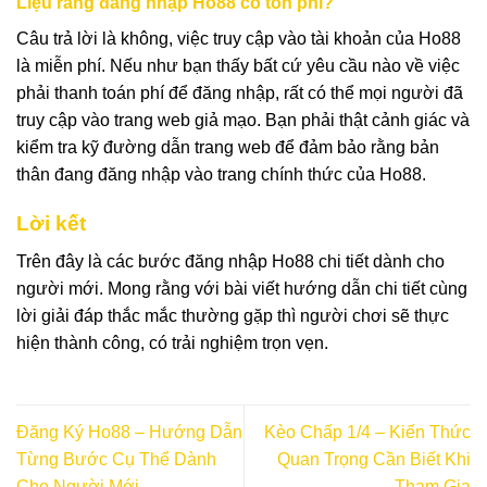
Liệu rằng đăng nhập Ho88 có tốn phí?
Câu trả lời là không, việc truy cập vào tài khoản của Ho88
là miễn phí. Nếu như bạn thấy bất cứ yêu cầu nào về việc
phải thanh toán phí để đăng nhập, rất có thể mọi người đã
truy cập vào trang web giả mạo. Bạn phải thật cảnh giác và
kiểm tra kỹ đường dẫn trang web để đảm bảo rằng bản
thân đang đăng nhập vào trang chính thức của Ho88.
Lời kết
Trên đây là các bước đăng nhập Ho88 chi tiết dành cho
người mới. Mong rằng với bài viết hướng dẫn chi tiết cùng
lời giải đáp thắc mắc thường gặp thì người chơi sẽ thực
hiện thành công, có trải nghiệm trọn vẹn.
Đăng Ký Ho88 – Hướng Dẫn
Kèo Chấp 1/4 – Kiến Thức
Từng Bước Cụ Thể Dành
Quan Trọng Cần Biết Khi
Cho Người Mới
Tham Gia