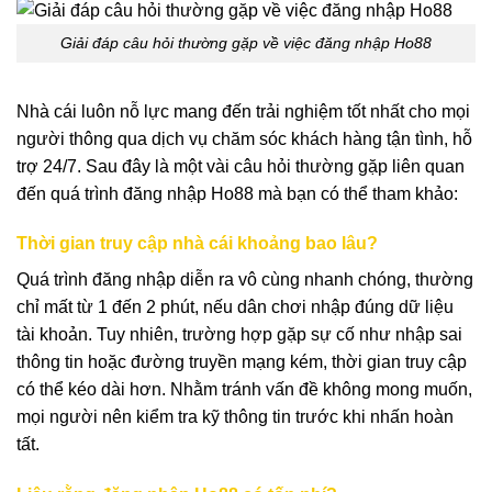
Giải đáp câu hỏi thường gặp về việc đăng nhập Ho88
Nhà cái luôn nỗ lực mang đến trải nghiệm tốt nhất cho mọi
người thông qua dịch vụ chăm sóc khách hàng tận tình, hỗ
trợ 24/7. Sau đây là một vài câu hỏi thường gặp liên quan
đến quá trình đăng nhập Ho88 mà bạn có thể tham khảo:
Thời gian truy cập nhà cái khoảng bao lâu?
Quá trình đăng nhập diễn ra vô cùng nhanh chóng, thường
chỉ mất từ 1 đến 2 phút, nếu dân chơi nhập đúng dữ liệu
tài khoản. Tuy nhiên, trường hợp gặp sự cố như nhập sai
thông tin hoặc đường truyền mạng kém, thời gian truy cập
có thể kéo dài hơn. Nhằm tránh vấn đề không mong muốn,
mọi người nên kiểm tra kỹ thông tin trước khi nhấn hoàn
tất.