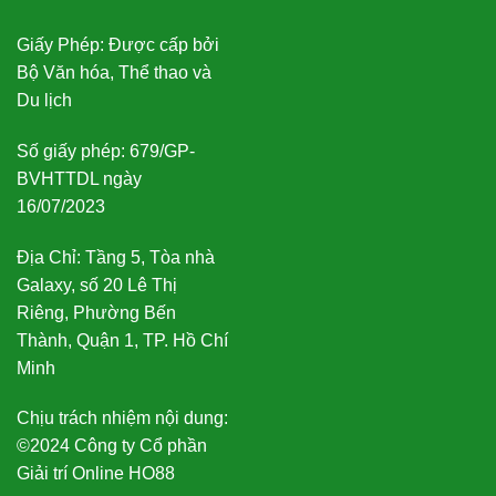
Giấy Phép: Được cấp bởi
Bộ Văn hóa, Thể thao và
Du lịch
Số giấy phép: 679/GP-
BVHTTDL ngày
16/07/2023
Địa Chỉ:
Tầng 5, Tòa nhà
Galaxy, số 20 Lê Thị
Riêng, Phường Bến
Thành, Quận 1, TP. Hồ Chí
Minh
Chịu trách nhiệm nội dung:
©2024 Công ty Cổ phần
Giải trí Online HO88