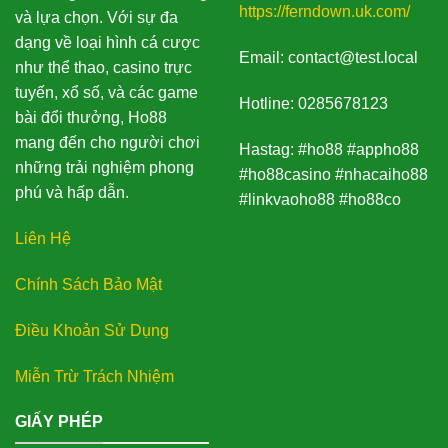
https://ferndown.uk.com/
và lựa chọn. Với sự đa
dạng về loại hình cá cược
Email:
contact@test.local
như thể thao, casino trực
tuyến, xổ số, và các game
Hotline:
0285678123
bài đổi thưởng, Ho88
mang đến cho người chơi
Hastag: #ho88 #appho88
những trải nghiệm phong
#ho88casino #nhacaiho88
phú và hấp dẫn.
#linkvaoho88 #ho88co
Liên Hệ
Chính Sách Bảo Mật
Điều Khoản Sử Dụng
Miễn Trừ Trách Nhiệm
GIẤY PHÉP