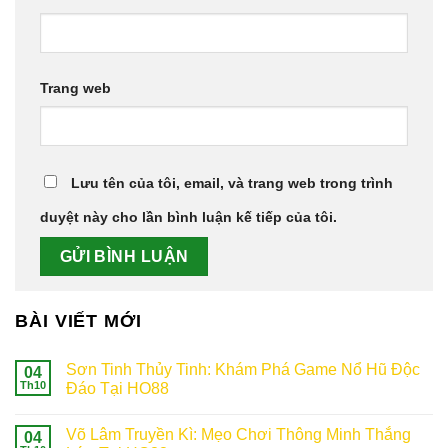
Trang web
Lưu tên của tôi, email, và trang web trong trình
duyệt này cho lần bình luận kế tiếp của tôi.
BÀI VIẾT MỚI
Sơn Tinh Thủy Tinh: Khám Phá Game Nổ Hũ Độc
04
Th10
Đáo Tại HO88
Võ Lâm Truyền Kì: Mẹo Chơi Thông Minh Thắng
04