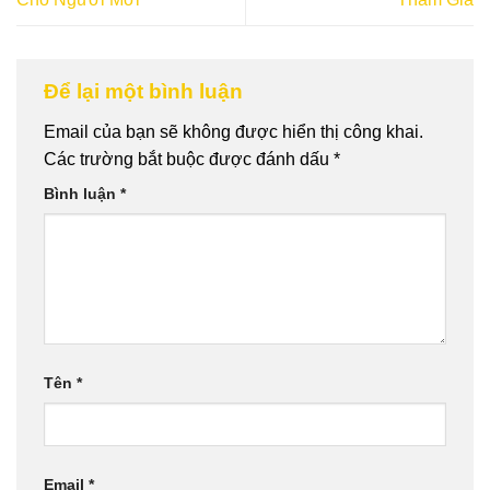
Để lại một bình luận
Email của bạn sẽ không được hiển thị công khai.
Các trường bắt buộc được đánh dấu
*
Bình luận
*
Tên
*
Email
*