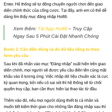
Enter. Hệ thống sẽ tự động chuyển người chơi đến giao
diện chính thức của cổng cược. Tại đây, anh em có thể dễ
dàng tìm thấy mục đăng nhập Ho88.
Xem thêm:
Tải App Ho88
– Truy Cập
Ngay Sau 5 Phút Cài Đặt Nhanh Chóng
Bước 2: Cần điền đúng và đủ dữ liệu riêng tư theo
form yêu cầu
Sau khi đã nhấn vào mục “Đăng nhập” xuất hiện trên giao
diện chính, mọi người sẽ được yêu cầu điền tên cùng mật
khẩu vào ô tương ứng. Việc nhập dữ liệu chuẩn xác là cực
kỳ quan trọng, bởi nếu có sai sót thì hệ thống sẽ từ chối
quyền truy cập, bạn cần thực hiện lại thao tác từ đầu.
Thêm vào đó, nếu mọi người dùng thiết bị cá nhân và
muốn tiết kiệm thời gian cho những lần đăng nhập sau thì