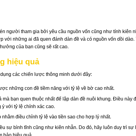
kén người tham gia bởi yêu cầu nguồn vốn cũng như tính kiên 
hợp với những ai đã quen đánh dàn đề và có nguồn vốn dồi dào.
g thưởng của bạn cũng sẽ rất cao.
g hiệu quả
 dụng các chiến lược thông minh dưới đây:
ợc những con đề tiềm năng với tỷ lệ về bờ cao nhất.
 mà bạn quen thuộc nhất để lập dàn đề nuôi khung. Điều này 
 với tỷ lệ chính xác cao.
p nhằm điều chỉnh tỷ lệ vào tiền sao cho hợp lý nhất.
 sự bình tĩnh cũng như kiên nhẫn. Do đó, hãy luôn duy trì sự 
ảm bảo hiệu quả.