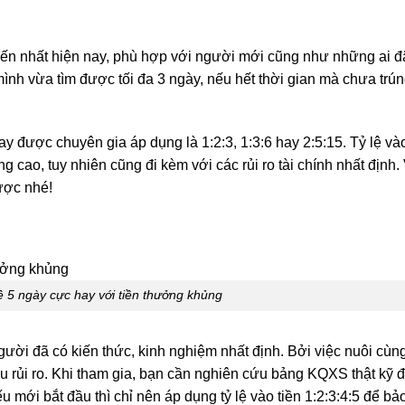
ến nhất hiện nay, phù hợp với người mới cũng như những ai đ
ình vừa tìm được tối đa 3 ngày, nếu hết thời gian mà chưa trún
ay được chuyên gia áp dụng là 1:2:3, 1:3:6 hay 2:5:15. Tỷ lệ vào
cao, tuy nhiên cũng đi kèm với các rủi ro tài chính nhất định. 
ược nhé!
ề 5 ngày cực hay với tiền thưởng khủng
ời đã có kiến thức, kinh nghiệm nhất định. Bởi việc nuôi cùng
iều rủi ro. Khi tham gia, bạn cần nghiên cứu bảng KQXS thật kỹ 
 mới bắt đầu thì chỉ nên áp dụng tỷ lệ vào tiền 1:2:3:4:5 để bả