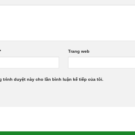
*
Trang web
g trình duyệt này cho lần bình luận kế tiếp của tôi.