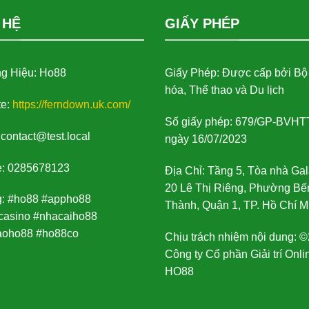
 HỆ
GIẤY PHÉP
g Hiệu: Ho88
Giấy Phép: Được cấp bởi Bộ
hóa, Thể thao và Du lịch
te:
https://ferndown.uk.com/
Số giấy phép: 679/GP-BVH
:
contact@test.local
ngày 16/07/2023
e:
0285678123
Địa Chỉ:
Tầng 5, Tòa nhà Gal
20 Lê Thị Riêng, Phường Bế
g: #ho88 #appho88
Thành, Quận 1, TP. Hồ Chí M
casino #nhacaiho88
vaoho88 #ho88co
Chịu trách nhiệm nội dung: 
Công ty Cổ phần Giải trí Onli
HO88