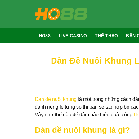
Bỏ
qua
nội
dung
HO88
LIVE CASINO
THỂ THAO
BẮN 
Dàn Đề Nuôi Khung 
Dàn đề nuôi khung
là một trong những cách đá
đánh riêng lẻ từng số thì bạn sẽ tập hợp bộ các
Vậy như thế nào để đảm bảo hiệu quả, cùng
H
Dàn đề nuôi khung là gì?