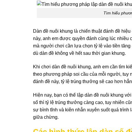
Tìm hiểu phươn
Dàn đề nuôi khung là chiến thuật đánh đề hiệ
này, anh em được quyền đánh cùng lúc nhiều con
mà người chơi cần lựa chọn tỷ lệ vào tiền tăng 
dù dàn đề không về hết sau thời gian khung.
Khi chơi dàn đề nuôi khung, anh em cần tìm kiế
theo phương pháp soi cầu của mỗi người, tuy
đánh đề này, tỷ lệ trúng thưởng sẽ cao hơn hẳn
Hiện nay, bạn có thể lập dàn đề nuôi khung vớ
số thì tỷ lệ trúng thưởng càng cao, tuy nhiên c
sự bình tĩnh và kiên nhẫn xuyên suốt quá trình 
giữa chừng.
Các hình thức lập dàn số đ