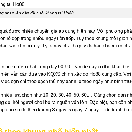
g pháp lập dàn đề nuôi khung tại Ho88
u quả được nhiều chuyên gia áp dụng hiện nay. Với phương ph
 lô đẹp trong nhiều ngày liên tiếp. Tùy theo khung thời gian 
dần sao cho hợp lý. Tỷ lệ này phải hợp lý để hạn chế rủi ro phá
m bộ số đẹp nhất trong dãy 00-99. Dàn đề này có thể khác biệt 
 nhiên vẫn cần dựa vào KQXS chính xác do Ho88 cung cấp. Với
 việc bạn chỉ theo bạch thủ hay đánh lô theo ngày như bình th
i nhiều lựa chọn như 10, 20, 30, 40, 50, 60,… Càng chọn dàn n
ũng đòi hỏi người chơi bỏ ra nguồn vốn lớn. Đặc biệt, bạn cần p
lập dàn số đề theo khung 3 ngày, 5 ngày, 7 ngày,… để tránh bỏ 
ề theo khung phổ biến nhất