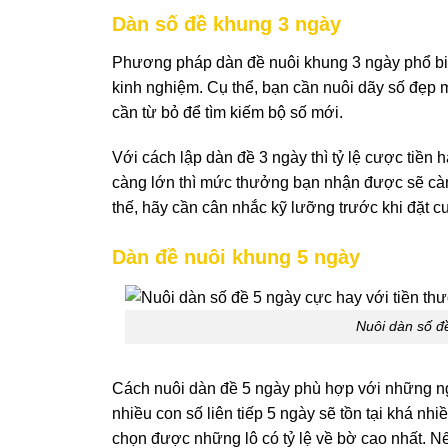
Dàn số đề khung 3 ngày
Phương pháp dàn đề nuôi khung 3 ngày phổ bi
kinh nghiệm. Cụ thể, bạn cần nuôi dãy số đẹp m
cần từ bỏ để tìm kiếm bộ số mới.
Với cách lập dàn đề 3 ngày thì tỷ lệ cược tiền h
càng lớn thì mức thưởng bạn nhận được sẽ càng 
thế, hãy cần cân nhắc kỹ lưỡng trước khi đặt c
Dàn đề nuôi khung 5 ngày
Nuôi dàn số đ
Cách nuôi dàn đề 5 ngày phù hợp với những ngư
nhiều con số liên tiếp 5 ngày sẽ tồn tại khá nh
chọn được những lô có tỷ lệ về bờ cao nhất. Nếu