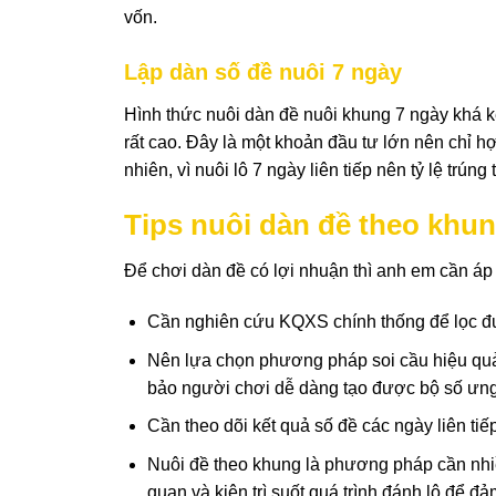
vốn.
Lập dàn số đề nuôi 7 ngày
Hình thức nuôi dàn đề nuôi khung 7 ngày khá 
rất cao. Đây là một khoản đầu tư lớn nên chỉ 
nhiên, vì nuôi lô 7 ngày liên tiếp nên tỷ lệ trún
Tips nuôi dàn đề theo khun
Để chơi dàn đề có lợi nhuận thì anh em cần áp
Cần nghiên cứu KQXS chính thống để lọc đư
Nên lựa chọn phương pháp soi cầu hiệu quả
bảo người chơi dễ dàng tạo được bộ số ưng ý
Cần theo dõi kết quả số đề các ngày liên tiế
Nuôi đề theo khung là phương pháp cần nhiều
quan và kiên trì suốt quá trình đánh lô để đ