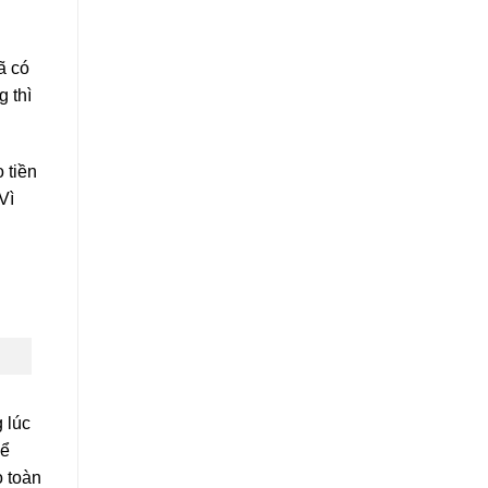
ã có
g thì
 tiền
Vì
 lúc
để
o toàn