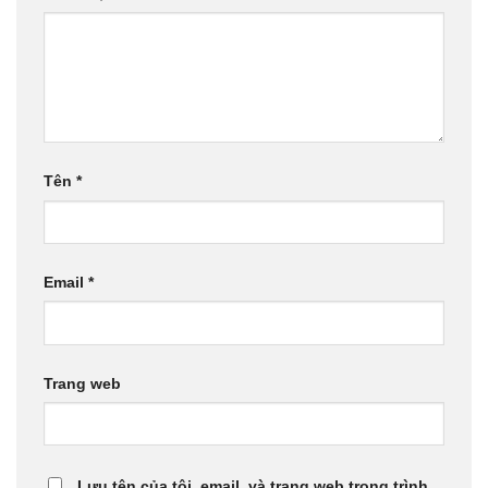
Tên
*
Email
*
Trang web
Lưu tên của tôi, email, và trang web trong trình