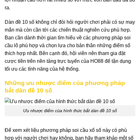
ra.
Dàn đề 10 số không chỉ đòi hỏi người chơi phải có sự may
mắn mà còn cần tới các chiến thuật nghiên cứu phù hợp.
Bạn cần dành thời gian tìm hiểu về các phương pháp soi
cầu lô phù hợp và chọn lựa cho bản thân những điểm số
thích hợp nhất. Bên cạnh đó, hội viên nên tham gia đặt
cược tiền trên nền tảng trực tuyến của HO88 để tận dụng
tối ưu các tính năng của hệ thống.
Những ưu nhược điểm của phương pháp
bắt dàn đề 10 số
Ưu nhược điểm của hình thức bắt dàn đề 10 số
Để xem xét liệu phương pháp soi cầu xổ số này có phù
hợp với người chơi hay không, bạn hãy tham khảo một số