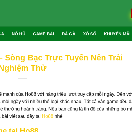
CÁ
NỔ HŨ
GAME BÀI
ĐÁ GÀ
XỔ SỐ
KHUYẾN MÃI
 Sòng Bạc Trực Tuyến Nên Trải
Nghiệm Thử
hế mạnh của Ho88 với hàng triệu lượt truy cập mỗi ngày. Đến vớ
ợc mỗi ngày với nhiều thể loại khác nhau. Tất cả ván game đều 
ỷ lệ thưởng hoành tráng. Nếu bạn cũng là tín đồ của những bộ m
bài viết sau đây tại
Ho88
nhé!
e tại Ho88