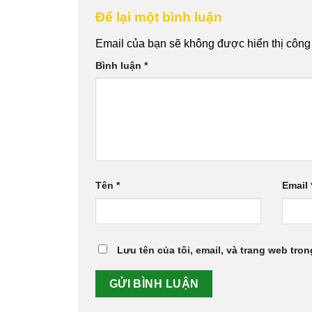
Để lại một bình luận
Email của bạn sẽ không được hiển thị công 
Bình luận
*
Tên
*
Email
Lưu tên của tôi, email, và trang web tron