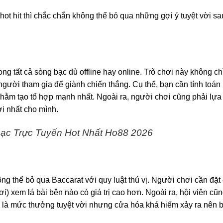
hot hit thì chắc chắn không thể bỏ qua những gợi ý tuyệt vời s
ng tất cả sòng bạc dù offline hay online. Trò chơi này không ch
gười tham gia để giành chiến thắng. Cụ thể, bạn cần tính toán
n nhằm tạo tổ hợp mạnh nhất. Ngoài ra, người chơi cũng phải lự
ợi nhất cho mình.
ạc Trực Tuyến Hot Nhất Ho88 2026
 thể bỏ qua Baccarat với quy luật thú vị. Người chơi cần đặt
) xem lá bài bên nào có giá trị cao hơn. Ngoài ra, hội viên cũ
ây là mức thưởng tuyệt vời nhưng cửa hóa khá hiếm xảy ra nên 