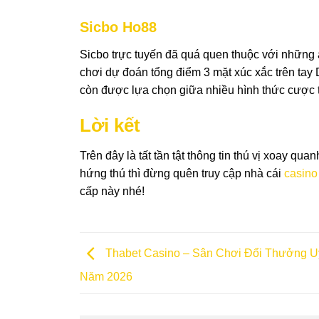
Sicbo Ho88
Sicbo trực tuyến đã quá quen thuộc với những 
chơi dự đoán tổng điểm 3 mặt xúc xắc trên tay 
còn được lựa chọn giữa nhiều hình thức cược t
Lời kết
Trên đây là tất tần tật thông tin thú vị xoay 
hứng thú thì đừng quên truy cập nhà cái
casin
cấp này nhé!
Thabet Casino – Sân Chơi Đổi Thưởng Uy
Năm 2026