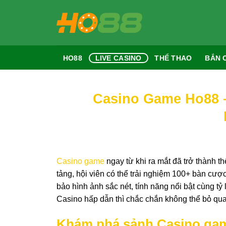
Bỏ
qua
nội
dung
HO88
LIVE CASINO
THỂ THAO
BẮN 
Casino Game Ho88 –
Casino game
ngay từ khi ra mắt đã trở thành t
tảng, hội viên có thể trải nghiệm 100+ bàn cư
bảo hình ảnh sắc nét, tính năng nổi bật cùng t
Casino hấp dẫn thì chắc chắn không thể bỏ qua 
Khám phá sảnh Casino gam