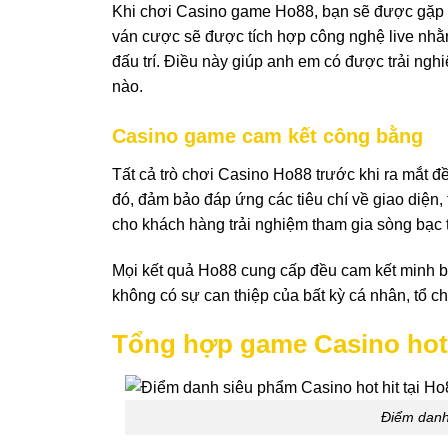
Khi chơi Casino game Ho88, bạn sẽ được gặp g
ván cược sẽ được tích hợp công nghệ live nhằm 
đấu trí. Điều này giúp anh em có được trải ngh
nào.
Casino game cam kết công bằng
Tất cả trò chơi Casino Ho88 trước khi ra mắt 
đó, đảm bảo đáp ứng các tiêu chí về giao diện,
cho khách hàng trải nghiệm tham gia sòng bạc t
Mọi kết quả Ho88 cung cấp đều cam kết minh b
không có sự can thiệp của bất kỳ cá nhân, tổ c
Tổng hợp game Casino hot
Điểm danh 