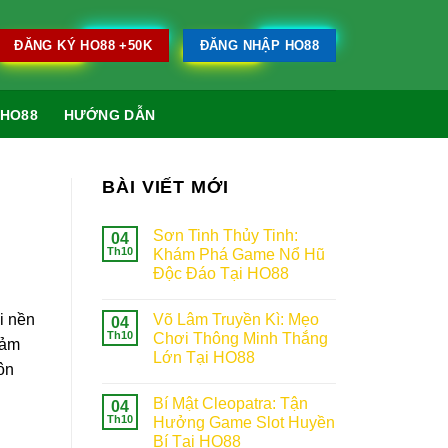
ĐĂNG KÝ HO88 +50K
ĐĂNG NHẬP HO88
 HO88
HƯỚNG DẪN
BÀI VIẾT MỚI
Sơn Tinh Thủy Tinh:
04
Th10
Khám Phá Game Nổ Hũ
Độc Đáo Tại HO88
i nền
Võ Lâm Truyền Kì: Mẹo
04
Th10
Chơi Thông Minh Thắng
đảm
Lớn Tại HO88
ôn
Bí Mật Cleopatra: Tận
04
Th10
Hưởng Game Slot Huyền
Bí Tại HO88