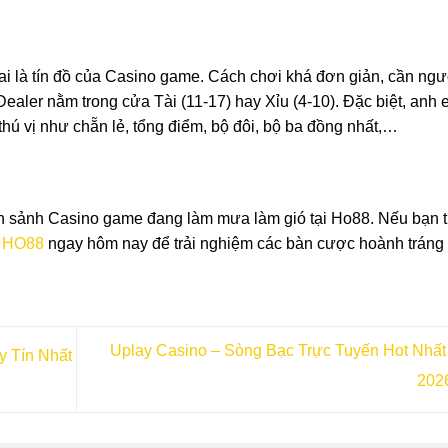
ai là tín đồ của Casino game. Cách chơi khá đơn giản, cần ngư
Dealer nằm trong cửa Tài (11-17) hay Xỉu (4-10). Đặc biệt, anh
hú vị như chẵn lẻ, tổng điểm, bộ đôi, bộ ba đồng nhất,…
quanh sảnh Casino game đang làm mưa làm gió tại Ho88. Nếu bạn 
o HO88
ngay hôm nay để trải nghiệm các bàn cược hoành tráng
Uplay Casino – Sòng Bạc Trực Tuyến Hot Nhấ
 Tín Nhất
202